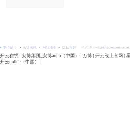
® 2010 www.rockautomarine.com.
友情链接
法律法规
网站地图
隐私权限
开云在线
|
安博集团_安博anbo（中国）
|
万博
|
开云线上官网
|
开云online（中国）
|