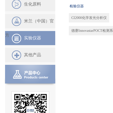
生化原料
检验仪器
CI2000化学发光分析仪
米兰（中国）官
德赛InnovastarPOCT检测
方
实验仪器
其他产品