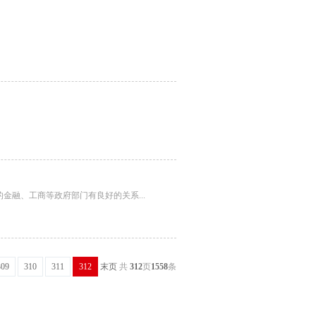
融、工商等政府部门有良好的关系...
309
310
311
312
末页
共
312
页
1558
条