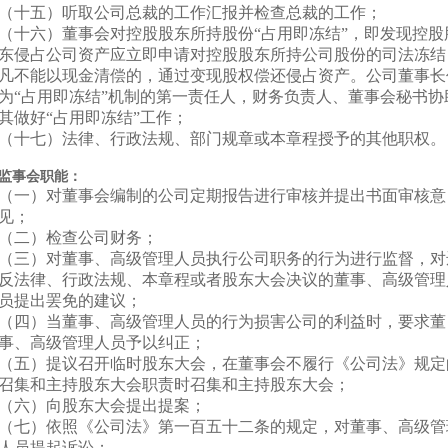
（十五）听取公司总裁的工作汇报并检查总裁的工作；
（十六）董事会对控股股东所持股份“占用即冻结”，即发现控股
东侵占公司资产应立即申请对控股股东所持公司股份的司法冻结
凡不能以现金清偿的，通过变现股权偿还侵占资产。公司董事长
为“占用即冻结”机制的第一责任人，财务负责人、董事会秘书协
其做好“占用即冻结”工作；
（十七）法律、行政法规、部门规章或本章程授予的其他职权。
监事会职能：
（一）对董事会编制的公司定期报告进行审核并提出书面审核意
见；
（二）检查公司财务；
（三）对董事、高级管理人员执行公司职务的行为进行监督，对
反法律、行政法规、本章程或者股东大会决议的董事、高级管理
员提出罢免的建议；
（四）当董事、高级管理人员的行为损害公司的利益时，要求董
事、高级管理人员予以纠正；
（五）提议召开临时股东大会，在董事会不履行《公司法》规定
召集和主持股东大会职责时召集和主持股东大会；
（六）向股东大会提出提案；
（七）依照《公司法》第一百五十二条的规定，对董事、高级管
人员提起诉讼；