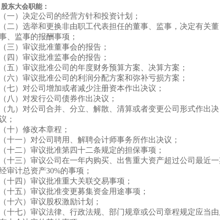
股东大会职能：
（一）决定公司的经营方针和投资计划；
（二）选举和更换非由职工代表担任的董事、监事，决定有关董
事、监事的报酬事项；
（三）审议批准董事会的报告；
（四）审议批准监事会的报告；
（五）审议批准公司的年度财务预算方案、决算方案；
（六）审议批准公司的利润分配方案和弥补亏损方案；
（七）对公司增加或者减少注册资本作出决议；
（八）对发行公司债券作出决议；
（九）对公司合并、分立、解散、清算或者变更公司形式作出决
议；
（十）修改本章程；
（十一）对公司聘用、解聘会计师事务所作出决议；
（十二）审议批准第四十二条规定的担保事项；
（十三）审议公司在一年内购买、出售重大资产超过公司最近一
经审计总资产30%的事项；
（十四）审议批准重大关联交易事项；
（十五）审议批准变更募集资金用途事项；
（十六）审议股权激励计划；
（十七）审议法律、行政法规、部门规章或公司章程规定应当由