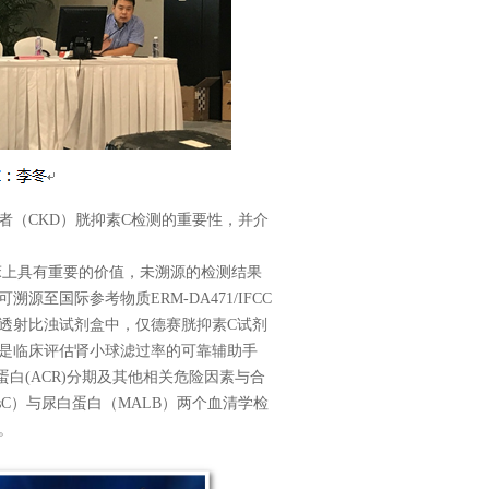
者（CKD）胱抑素C检测的重要性，并介
临床上具有重要的价值，未溯源的检测结果
国际参考物质ERM-DA471/IFCC
透射比浊试剂盒中，仅德赛胱抑素C试剂
是临床评估肾小球滤过率的可靠辅助手
尿白蛋白(ACR)分期及其他相关危险因素与合
sC）与尿白蛋白（MALB）两个血清学检
。