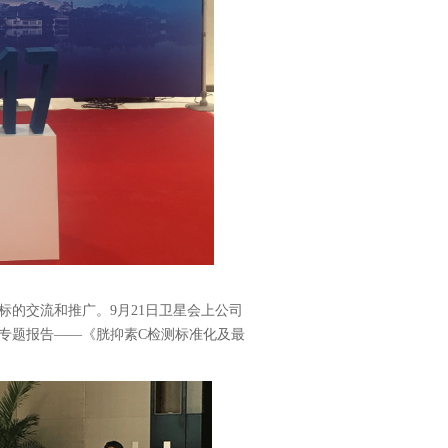
的交流和推广。9月21日卫星会上公司
专题报告——《胱抑素C检测标准化及最