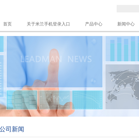
首页
关于米兰手机登录入口
产品中心
新闻中心
米兰（中国）官方
公司新闻