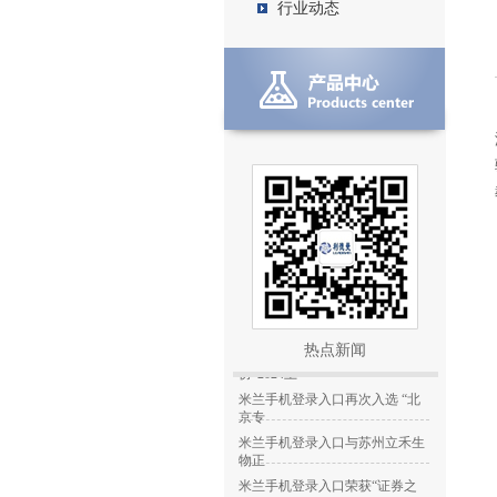
RELA试验中再
行业动态
米兰手机登录入口在2018年卫生
部参考
为促进医学装备领域发展
山水之都，美丽重庆！利
米兰手机登录入口荣获“2017年
度中国
2017全国检验大会圆满落幕
米兰手机登录入口闪耀CACLP
2025：创新
邀请函丨米兰手机登录入口邀您
共聚
米兰手机登录入口获评中上
协“2024上
热点新闻
米兰手机登录入口再次入选 “北
京专
米兰手机登录入口与苏州立禾生
物正
米兰手机登录入口荣获“证券之
星·资