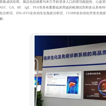
质集成供应商。展品包括德赛与米兰手机登录入口的肾功能损伤、心血管
AST、GA、RF、IgE、PSA等具有重要临床用途的检测试剂和多台具有特色的仪
化分析仪、IDS-iSYS全自动生化免疫分析仪、CI1000全自动化学发
解。