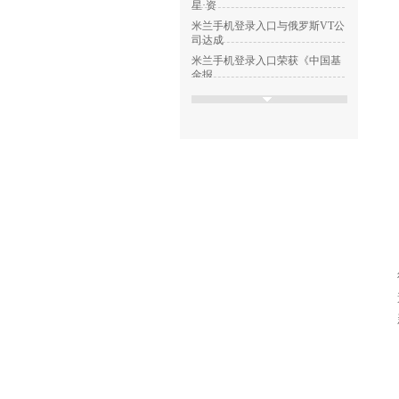
米兰手机登录入口与俄罗斯VT公
司达成
米兰手机登录入口荣获《中国基
金报
清远市市委副书记、市长
中国品牌日丨 米兰手机登录入口
以品
活动回顾丨响应健康中国
IFCC执行委员会秘书长及北
公司动态丨米兰手机登录入口
2023年度
2024年会盛典丨米兰手机登录入
口年会
喜报|米兰手机登录入口获评北京
经开
科研创新│米兰手机登录入口
ST2科研
科研创新 │ 米兰手机登录入口子
公司
喜讯丨米兰手机登录入口荣登