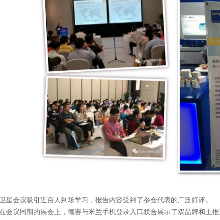
卫星会议吸引近百人到场学习，报告内容受到了参会代表的广泛好评。
在会议同期的展会上，德赛与米兰手机登录入口联合展示了双品牌和主推