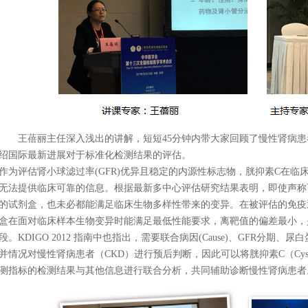
王蓓丽主任深入浅出的讲解，短短45分钟内带大家回顾了慢性肾病患
绍国际最新进展对于标准化检测结果的评估。
作为评估肾小球滤过率(GFR)优异且稳定的内源性标志物，胱抑素C在
无法提供临床可靠的信息。根据最新多中心评估研究结果表明，即使声称可溯源至
的试剂盒，也未必都能满足临床生物多样性带来的变异。在被评估的免疫
盒在面对临床样本生物变异时能满足最低性能要求，离靶值的偏差最小，
段。KDIGO 2012 指南中也指出，需要联合病因(Cause)、GFR分期、
并情况对慢性肾病患者（CKD）进行预后判断，因此可以将胱抑素C（Cy
测指标的检测结果与其他信息进行联合分析，共同辅助诊断慢性肾病患者