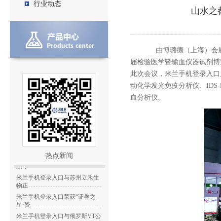
部参考
行业动态
山水之
为促进医学装备领域发展
山水之都，美丽重庆！利
由博璐德（上海）会展
米兰手机登录入口荣获“2017年
度中国
届检验医学暨输血仪器试剂博览会”
2017全国检验大会圆满落幕
此次会议，米兰手机登录入口
动化学发光免疫分析仪、IDS-
米兰手机登录入口闪耀CACLP
血分析仪。
2025：创新
邀请函丨米兰手机登录入口邀您
共聚
米兰手机登录入口获评中上
协“2024上
米兰手机登录入口再次入选 “北
热点新闻
京专
米兰手机登录入口与苏州立禾生
物正
米兰手机登录入口荣获“证券之
星·资
米兰手机登录入口与俄罗斯VT公
司达成