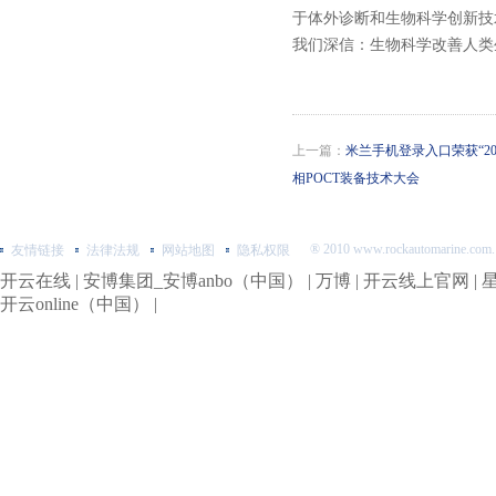
米兰手机登录入口与润达医疗达
于体外诊断和生物科学创新技
成战
我们深信：生物科学改善人类
米兰手机登录入口董事长王凯翔
先生
喜讯！米兰手机登录入口医学参
考实
阿匹斯科技两项新型冠状
上一篇：
米兰手机登录入口荣获“2
相POCT装备技术大会
心系武汉|北京米兰手机登录入口
向湖
喜讯：米兰手机登录入口荣
获“科技
® 2010 www.rockautomarine.com.
友情链接
法律法规
网站地图
隐私权限
“乘风.破浪.共创.辉煌”
开云在线
|
安博集团_安博anbo（中国）
|
万博
|
开云线上官网
|
开云online（中国）
|
喜讯：米兰手机登录入口喜迎高
新科
感恩有你 一路同行 丨利德
强强联手 共铸辉煌 | 利德
喜讯：米兰手机登录入口荣
获“2018年
喜讯：米兰手机登录入口参考实