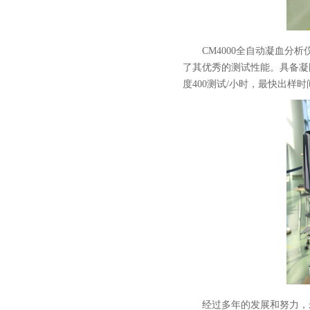
会议预告丨米兰手机登录入口与
您相
汇聚智慧 ：善济学社第一
CM4000全自动凝血
了其优秀的测试性能。具备凝
热烈祝贺：广开控股生命
度400测试/小时，最快出样
广州开发区管委会副主任
广州市黄埔区委书记陈杰
米兰手机登录入口与高博医疗集
团达
喜讯！米兰手机登录入口成功入
选“
喜讯！米兰手机登录入口获评北
京市
喜讯！米兰手机登录入口医学参
考实
米兰手机登录入口荣获经开区五
星公
米兰手机登录入口签约MAI47、
纷享销客
经过多年的发展和努力，