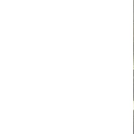
会议回顾丨第二届ZAODX世界
会议预告丨米兰手机登录入口与
您相
汇聚智慧 ：善济学社第一
热烈祝贺：广开控股生命
广州开发区管委会副主任
广州市黄埔区委书记陈杰
米兰手机登录入口与高博医疗集
团达
喜讯！米兰手机登录入口成功入
选“
喜讯！米兰手机登录入口获评北
京市
喜讯！米兰手机登录入口医学参
考实
米兰手机登录入口荣获经开区五
星公
米兰手机登录入口签约MAI47、
纷享销客