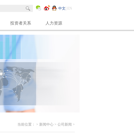
中文
EN
投资者关系
人力资源
当前位置：
>
新闻中心
>
公司新闻
>