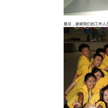
最后，谢谢我们的工作人