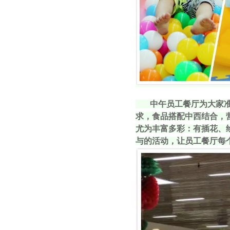
中午员工餐厅为大家准备
求，食品搭配中西结合，
尤为丰富多彩：有插花、
与的活动，让员工餐厅每