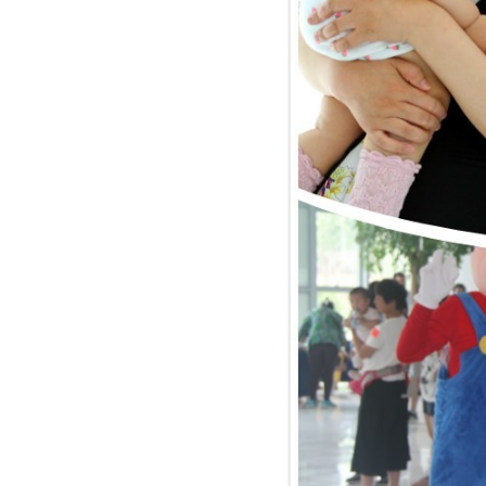
物正
米兰手机登录入口荣获“证券之
星·资
米兰手机登录入口与俄罗斯VT公
司达成
米兰手机登录入口荣获《中国基
金报
清远市市委副书记、市长
中国品牌日丨 米兰手机登录入口
以品
活动回顾丨响应健康中国
IFCC执行委员会秘书长及北
公司动态丨米兰手机登录入口
2023年度
2024年会盛典丨米兰手机登录入
口年会
喜报|米兰手机登录入口获评北京
经开
科研创新│米兰手机登录入口
ST2科研