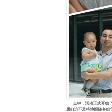
喜讯！米兰手机登录入口医学参
考实
米兰手机登录入口荣获经开区五
星公
米兰手机登录入口签约MAI47、
纷享销客
米兰手机登录入口与润达医疗达
成战
米兰手机登录入口董事长王凯翔
先生
喜讯！米兰手机登录入口医学参
考实
阿匹斯科技两项新型冠状
心系武汉|北京米兰手机登录入口
向湖
喜讯：米兰手机登录入口荣
获“科技
“乘风.破浪.共创.辉煌”
喜讯：米兰手机登录入口喜迎高
新科
十点钟，活动正式开始了
感恩有你 一路同行 丨利德
属们迫不及待地跟随各组