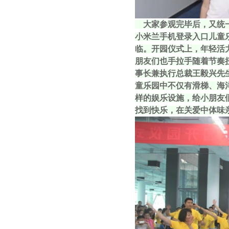
大家参观完毕后，又统一
小米兰手机登录入口儿童
临。开园仪式上，年轻活
朋友们也手拉手随着节奏
事长兼执行总裁王毅兴先
童乐园中不仅有滑梯、海
样的娱乐设施，给小朋友
找到快乐，在关爱中体味